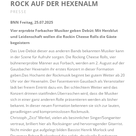
ROCK AUF DER HEXENALM
PRESSE
BNN Freitag, 25.07.2025
Vier erprobte Forbacher Musiker geben Debüt: Mit Herzblut
und Leidenschaft wollen die Rockin Cheese Rolls die Gäste
begeistern
Das Live-Debüt dieser aus anderen Bands bekannten Musiker kann
in der Szene für Aufruhr sorgen. Die Rocking Cheese Rolls, vier
bühnenerprobte Männer aus Forbach, werden am 2. August auf der
Gausbacher Hexenalm ihr erstes Konzert in dieser Formation
geben.Das Hochamt der Rockmusik beginnt bei gutem Wetter ab 20
Uhr vor der Hexenalm. Der Fasentverein Gausbach als Veranstalter
lädt bei freiem Eintritt dazu ein. Bei schlechtem Wetter wird das
Konzert drinnen stattfinden.Überraschen wird, dass die Musiker
sich in einer ganz anderen Rolle präsentieren werden als bisher
bekannt. In dieser neuen Formation bekennen sie sich zur lauten,
geradlinigen und kompromisslosen Rockmusik.
Christoph „Zico“ Merkel, vielen als besinnlicher Singer/Songwriter
vertraut, brilliert hier als Rocksänger und hervorragender Gitarrist.
Nicht minder gut aufgelegt bilden Bassist Henrik Morlock und
Drummer Robert Ruckenbrod das solide, druckvolle Fundament.