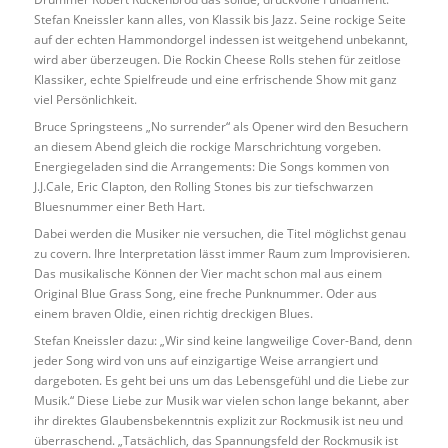
Stefan Kneissler kann alles, von Klassik bis Jazz. Seine rockige Seite
auf der echten Hammondorgel indessen ist weitgehend unbekannt,
wird aber überzeugen. Die Rockin Cheese Rolls stehen für zeitlose
Klassiker, echte Spielfreude und eine erfrischende Show mit ganz
viel Persönlichkeit.
Bruce Springsteens „No surrender“ als Opener wird den Besuchern
an diesem Abend gleich die rockige Marschrichtung vorgeben.
Energiegeladen sind die Arrangements: Die Songs kommen von
J.J.Cale, Eric Clapton, den Rolling Stones bis zur tiefschwarzen
Bluesnummer einer Beth Hart.
Dabei werden die Musiker nie versuchen, die Titel möglichst genau
zu covern. Ihre Interpretation lässt immer Raum zum Improvisieren.
Das musikalische Können der Vier macht schon mal aus einem
Original Blue Grass Song, eine freche Punknummer. Oder aus
einem braven Oldie, einen richtig dreckigen Blues.
Stefan Kneissler dazu: „Wir sind keine langweilige Cover-Band, denn
jeder Song wird von uns auf einzigartige Weise arrangiert und
dargeboten. Es geht bei uns um das Lebensgefühl und die Liebe zur
Musik.“ Diese Liebe zur Musik war vielen schon lange bekannt, aber
ihr direktes Glaubensbekenntnis explizit zur Rockmusik ist neu und
überraschend. „Tatsächlich, das Spannungsfeld der Rockmusik ist